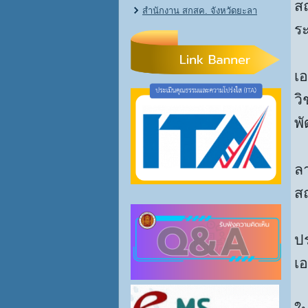
ส
สำนักงาน สกสค. จังหวัดยะลา
ร
3
เ
ว
พ
4
ล
ส
5
ปร
เ
6