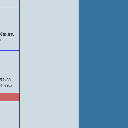
เขียนขาบ
ี่
 จระกา
ระจำงาน)