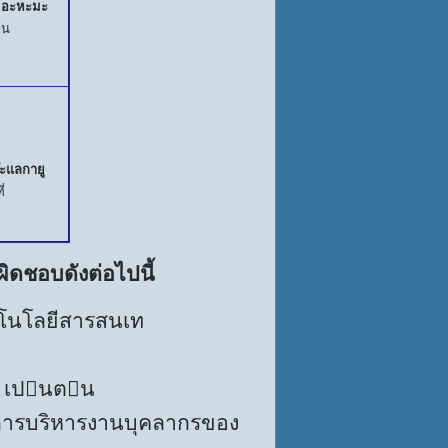
 อะหะมะ
าน
๊ะแลกายู
ี่
ิดชอบดังต่อไปนี้
คโนโลยีสารสนเท
 เปนตน
ารบริหารงานบุคลากรของ