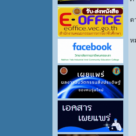
1
ต
1
ห
1