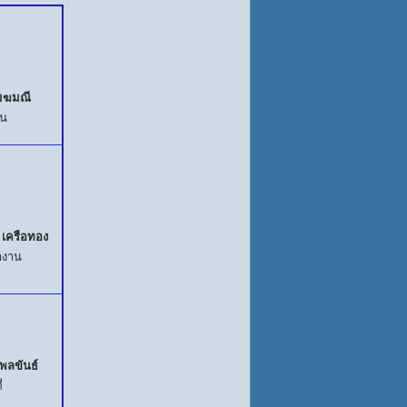
เมฆมณี
าน
 เครือทอง
้างาน
ลขันธ์
ี่