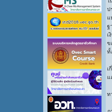
ใ
ป
แห
ฐ
เ
ข
ทั
7
เก
แ
8
ท
9
ภ