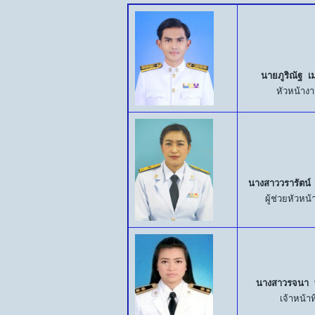
นายภูริณัฐ 
หัวหน้าง
นางสาววรารัตน์
ผู้ช่วยหัวหน
นางสาวรจนา พ
เจ้าหน้าท