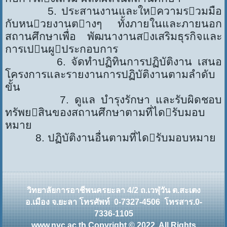
5. ประสานงานและใหความรวมมือ
กับหนวยงานตางๆ ทั้งภายในและภายนอก
สถานศึกษาเพื่อ พัฒนางานสงเสริมธุรกิจและ
การเปนผูประกอบการ
6. จัดทำปฏิทินการปฏิบัติงาน เสนอ
โครงการและรายงานการปฏิบัติงานตามลำดับ
ขั้น
7. ดูแล บำรุงรักษา และรับผิดชอบ
ทรัพยสินของสถานศึกษาตามที่ไดรับมอบ
หมาย
8. ปฏิบัติงานอื่นตามที่ไดรับมอบหมาย
วิทยาลัยการอาชีพนครยะลา
4/2
ถ.เวฬุวัน ต.สะเตง
อ.เมือง จ.ยะลา โทรศัพท์
0-7327-4506
โทรสาร.
0-
7336-1105
www.nyc.ac.th Copyright © 2022. All Rights